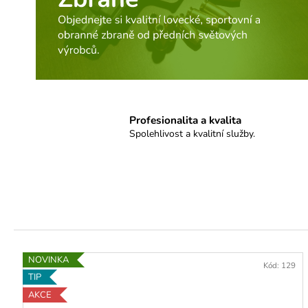
n
í
a
s
t
Profesionalita a kvalita
ř
Spolehlivost a kvalitní služby.
e
l
i
v
a
NOVINKA
Kód:
129
TIP
AKCE