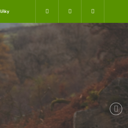
Hledat
Přihlášení
Nákupní
lňky
Obchodní podmínky
Kontakty
Následující
košík
Následující