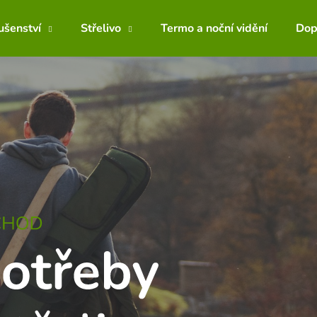
lušenství
Střelivo
Termo a noční vidění
Dop
Co potřebujete najít?
HLEDAT
Doporučujeme