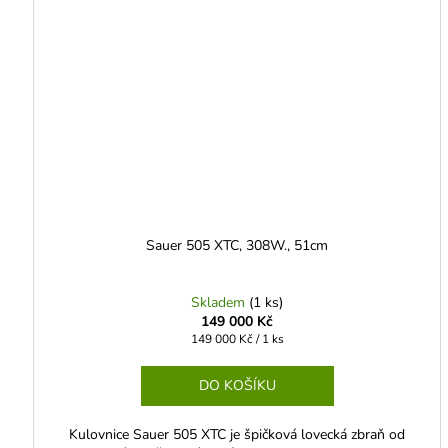
Sauer 505 XTC, 308W., 51cm
Skladem
(1 ks)
149 000 Kč
Měrná
149 000 Kč / 1 ks
cena:
DO KOŠÍKU
Kulovnice Sauer 505 XTC je špičková lovecká zbraň od