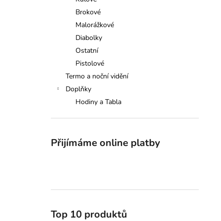
SAUER 505 XTC, 308W., 51CM
l
Brokové
149 000 Kč
Malorážkové
Diabolky
Ostatní
Pistolové
Termo a noční vidění
Doplňky
Hodiny a Tabla
Přijímáme online platby
Top 10 produktů