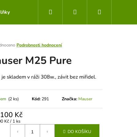
Hledat
Přihlášení
Nákupní
lňky
Obchodní podmínky
Kontakty
košík
rné
dnoceno
Podrobnosti hodnocení
ení
user M25 Pure
tu
je skladem v ráži 308w., závit bez miřidel.
ek.
dem
(2 ks)
Kód:
291
Značka:
Mauser
 100 Kč
Následující
á
0 Kč / 1 ks
DO KOŠÍKU