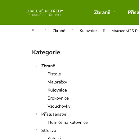
K
Přejít
na
o
Zbraně
Přís
obsah
Zpět
Zpět
š
do
do
í
Domů
Zbraně
Kulovnice
Mauser M25 P
obchodu
obchodu
k
P
o
Kategorie
Přeskočit
s
kategorie
t
Zbraně
r
Pistole
a
Malorážky
n
Kulovnice
n
Brokovnice
í
Vzduchovky
p
Příslušenství
a
Tlumiče na kulovnice
n
Střelivo
e
Kulové