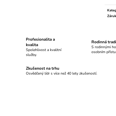
GRAND TABLO SELLIER&BELLOT
KULOVÉ TABLO
18 500 Kč
11 100 Kč
Kateg
Záru
Profesionalita a
Rodinná trad
kvalita
S rodinnými h
Spolehlivost a kvalitní
osobním příst
služby.
Zkušenost na trhu
Osvědčený lídr s více než 40 lety zkušeností.