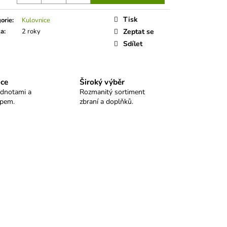
 SELLIER&BELLOT
Tisk
orie
:
Kulovnice
ka
:
2 roky
Zeptat se
Sdílet
ice
Široký výběr
odnotami a
Rozmanitý sortiment
upem.
zbraní a doplňků.