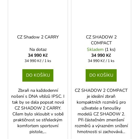
CZ Shadow 2 CARRY
CZ SHADOW 2
COMPACT
Na dotaz
Skladem
(1 ks)
34 990 Kč
34 990 Kč
Měrná
Měrná
34 990 Kč / 1 ks
34 990 Kč / 1 ks
cena:
cena:
DO KOŠÍKU
DO KOŠÍKU
Zbraň na každodenní
CZ SHADOW 2 COMPACT
nošení s DNA vítězů IPSC. I
je ideální zbraň
tak by se dala popsat nová
kompaktních rozměrů pro
CZ SHADOW 2 CARRY.
uživatele a fanoušky
Cílem bylo skloubit v sobě
modelů CZ SHADOW 2.
praktičnost se střeleckým
Při částečném zmenšení
komfortem sportovní
rozměrů a výrazném snížení
pistole,...
hmotnosti si zachovává...