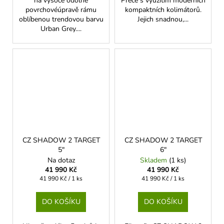
na vysoce odolné
Přece s využitím moderních
povrchovéúpravě rámu
kompaktních kolimátorů.
oblíbenou trendovou barvu
Jejich snadnou,...
Urban Grey....
CZ SHADOW 2 TARGET
CZ SHADOW 2 TARGET
5"
6"
Na dotaz
Skladem
(1 ks)
41 990 Kč
41 990 Kč
Měrná
Měrná
41 990 Kč / 1 ks
41 990 Kč / 1 ks
cena:
cena:
DO KOŠÍKU
DO KOŠÍKU