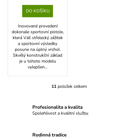
cena:
DO KOŠÍKU
Inovované provedení
dokonale sportovní pistole,
která Váš střelecký zážitek
a sportovní výsledky
posune na úplný vrchol.
Skvělý konstrukční základ
je u tohoto modelu
vylepšen...
11
položek celkem
O
v
l
Profesionalita a kvalita
á
Spolehlivost a kvalitní služby.
d
a
c
Rodinná tradice
í