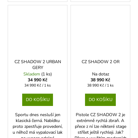
CZ SHADOW 2 URBAN
CZ SHADOW 2 OR
GERY
Skladem
(1 ks)
Na dotaz
34 990 Kč
38 990 Kč
Měrná
Měrná
34 990 Kč / 1 ks
38 990 Kč / 1 ks
cena:
cena:
DO KOŠÍKU
DO KOŠÍKU
Sportu dnes nesluší jen
Pistole CZ SHADOW 2 je
klasická černá. Nabídku
extrémně rychlá zbraň. A
proto zpestřuje provedení,
přece z ní lze některé stage
u něhož má vypalovací lak
střílet ještě rychleji. Jak?