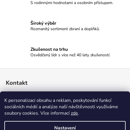
S rodinnými hodnotami a osobním přístupem.
p
r
v
Široký výběr
k
Rozmanitý sortiment zbraní a doplňků.
y
v
ý
p
Zkušenost na trhu
Osvědčený lídr s více než 40 lety zkušeností.
i
s
u
Z
á
Kontakt
p
a
774 045 396
K personalizaci obsahu a reklam, poskytování funkcí
t
sociálních médií a analýze naší návštěvnosti využíváme
í
soubory cookies. Více informací
zde
.
Nastavení