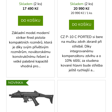
č
d
Skladem
(2 ks)
Skladem
(2 ks)
u
u
17 490 Kč
20 990 Kč
j
k
Měrná
20 990 Kč / 1 ks
e
cena:
t
DO KOŠÍKU
m
DO KOŠÍKU
ů
e
Základní model moderní
CZ P-10 C PORTED si bere
striker fired pistole
na mušku zdvih zbraně při
kompaktních rozměrů, která
PISTOLOVÉ
střelbě. Díky
TABLO
je díky svým přívětivým
SELLIER&BELLOT
integrovanému
rozměrům, novátorskému
kompenzátoru zdvihu a o
konstrukčnímu řešení a
9
10% těžší, za studena
velké palebné kapacitě
280
kované hlavni bude střelba
vhodná pro...
Kč
ještě rychlejší a...
NOVINKA