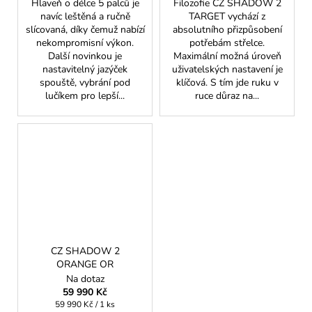
Hlaveň o délce 5 palců je
Filozofie CZ SHADOW 2
navíc leštěná a ručně
TARGET vychází z
slícovaná, díky čemuž nabízí
absolutního přizpůsobení
nekompromisní výkon.
potřebám střelce.
Další novinkou je
Maximální možná úroveň
nastavitelný jazýček
uživatelských nastavení je
spouště, vybrání pod
klíčová. S tím jde ruku v
lučíkem pro lepší...
ruce důraz na...
CZ SHADOW 2
ORANGE OR
Na dotaz
59 990 Kč
Měrná
59 990 Kč / 1 ks