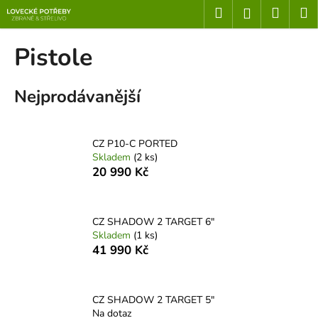
K
Přejít
Hledat
Nákup
M
Přihlášení
na
o
obsah
Zpět
Zpět
košík
š
Pistole
í
C
k
Nejprodávanější
o
p
o
CZ P10-C PORTED
t
Skladem
(2 ks)
ř
20 990 Kč
e
b
u
CZ SHADOW 2 TARGET 6"
Skladem
(1 ks)
j
41 990 Kč
e
t
e
CZ SHADOW 2 TARGET 5"
n
Na dotaz