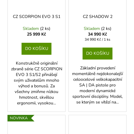
CZ SCORPION EVO 3 S1
CZ SHADOW 2
Skladem
(2 ks)
Skladem
(2 ks)
25 999 Kč
34 990 Kč
Měrná
34 990 Kč / 1 ks
cena:
DO KOŠÍKU
DO KOŠÍKU
Konstrukčně originální
Základní provedení
zbraně série CZ SCORPION
momentálně nejdokonalejší
EVO 3 S1/S2 přinášejí
celoocelové velkokapacitní
svým uživatelům mnoho
SA | DA pistole pro
výhod a bonusů. Za
moderní dynamické
všechny zmiňme nízkou
sportovní disciplíny. Model,
hmotnost, skvělou
se kterým se vítězí na...
ergonomii, vysokou...
NOVINKA