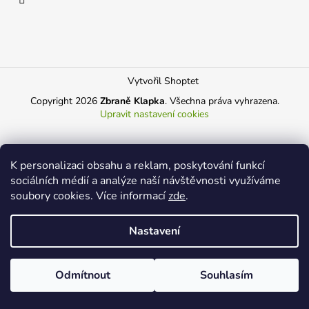
t
a
í
j
í
t
Vytvořil Shoptet
?
Copyright 2026
Zbraně Klapka
. Všechna práva vyhrazena.
Upravit nastavení cookies
HLEDAT
K personalizaci obsahu a reklam, poskytování funkcí
sociálních médií a analýze naší návštěvnosti využíváme
soubory cookies. Více informací
zde
.
D
Nastavení
o
p
o
Odmítnout
Souhlasím
r
u