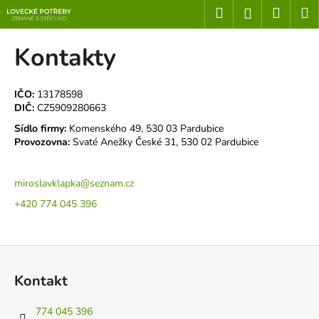
K
Přejít
Hledat
Nákup
M
Přihlášení
na
o
obsah
Zpět
Zpět
košík
š
Kontakty
í
C
k
o
IČO:
13178598
DIČ:
CZ5909280663
p
Sídlo firmy:
Komenského 49, 530 03 Pardubice
o
Provozovna:
Svaté Anežky České 31, 530 02 Pardubice
t
ř
miroslavklapka@seznam.cz
e
b
+420 774 045 396
u
j
Z
e
á
t
Kontakt
p
e
a
774 045 396
n