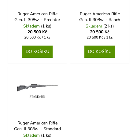
d
r
a
u
o
j
Ruger American Rifle
Ruger American Rifle
k
Gen. II 308w. - Predator
Gen. II 308w. - Ranch
d
í
Skladem
(1 ks)
Skladem
(2 ks)
t
u
t
20 500 Kč
20 500 Kč
ů
k
Měrná
Měrná
?
20 500 Kč / 1 ks
20 500 Kč / 1 ks
cena:
cena:
t
DO KOŠÍKU
DO KOŠÍKU
ů
HLEDAT
D
o
p
o
r
Ruger American Rifle
Gen. II 308w. - Standard
u
Skladem
(1 ks)