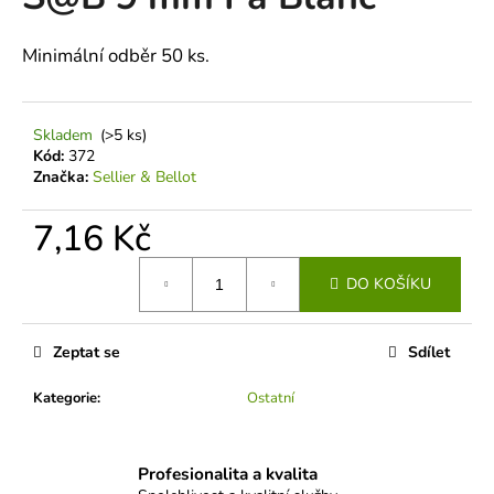
je
a
0,0
z
j
Minimální odběr 50 ks.
5
í
hvězdiček.
t
Skladem
(>5 ks)
?
Kód:
372
Značka:
Sellier & Bellot
7,16 Kč
HLEDAT
Měrná
DO KOŠÍKU
cena:
D
Zeptat se
Sdílet
o
p
Kategorie
:
Ostatní
o
r
u
Profesionalita a kvalita