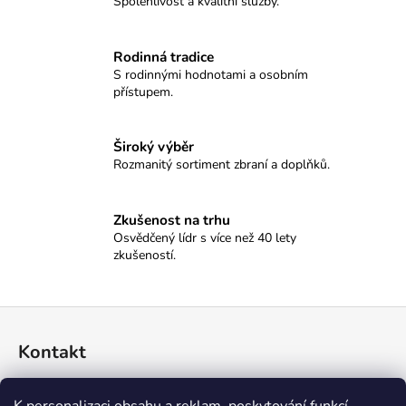
č
Spolehlivost a kvalitní služby.
u
j
Rodinná tradice
e
S rodinnými hodnotami a osobním
m
přístupem.
e
Široký výběr
MAUSER
Rozmanitý sortiment zbraní a doplňků.
M25
PURE
43
Zkušenost na trhu
100
Osvědčený lídr s více než 40 lety
Kč
zkušeností.
Z
á
Kontakt
p
a
774 045 396