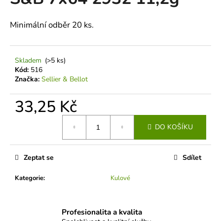
je
a
0,0
z
j
Minimální odběr 20 ks.
5
í
hvězdiček.
t
Skladem
(>5 ks)
?
Kód:
516
Značka:
Sellier & Bellot
33,25 Kč
HLEDAT
Měrná
DO KOŠÍKU
cena:
D
Zeptat se
Sdílet
o
p
Kategorie
:
Kulové
o
r
u
Profesionalita a kvalita