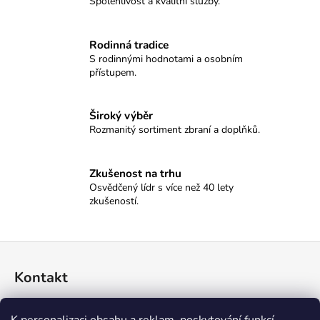
č
Spolehlivost a kvalitní služby.
u
j
Rodinná tradice
e
S rodinnými hodnotami a osobním
m
přístupem.
e
Široký výběr
MAUSER
Rozmanitý sortiment zbraní a doplňků.
M25
PURE
43
Zkušenost na trhu
100
Osvědčený lídr s více než 40 lety
Kč
zkušeností.
Z
á
Kontakt
p
a
774 045 396