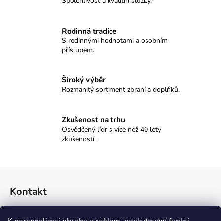
č
Spolehlivost a kvalitní služby.
u
j
Rodinná tradice
e
S rodinnými hodnotami a osobním
m
přístupem.
e
Široký výběr
GRAND
Rozmanitý sortiment zbraní a doplňků.
TABLO
SELLIER&BELLOT
18
Zkušenost na trhu
500
Osvědčený lídr s více než 40 lety
Kč
zkušeností.
Z
á
Kontakt
p
a
774 045 396