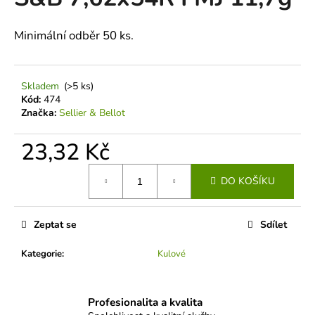
je
a
0,0
z
j
Minimální odběr 50 ks.
5
í
hvězdiček.
t
Skladem
(>5 ks)
?
Kód:
474
Značka:
Sellier & Bellot
23,32 Kč
HLEDAT
Měrná
DO KOŠÍKU
cena:
D
Zeptat se
Sdílet
o
p
Kategorie
:
Kulové
o
r
u
Profesionalita a kvalita