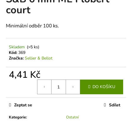
je
a
court
0,0
z
j
5
í
hvězdiček.
Minimální odběr 100 ks.
t
?
Skladem
(>5 ks)
Kód:
369
Značka:
Sellier & Bellot
HLEDAT
4,41 Kč
Měrná
DO KOŠÍKU
cena:
D
o
Zeptat se
Sdílet
p
o
Kategorie
:
Ostatní
r
u