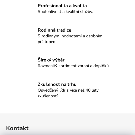
č
Profesionalita a kvalita
u
Spolehlivost a kvalitní služby.
j
e
m
Rodinná tradice
e
S rodinnými hodnotami a osobním
přístupem.
SAUER
505
Široký výběr
XTC,
Rozmanitý sortiment zbraní a doplňků.
308W.,
51CM
149
Zkušenost na trhu
000
Kč
Osvědčený lídr s více než 40 lety
zkušeností.
Z
á
Kontakt
p