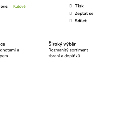
LO SELLIER&BELLOT
Tisk
orie
:
Kulové
Zeptat se
Sdílet
ice
Široký výběr
odnotami a
Rozmanitý sortiment
upem.
zbraní a doplňků.