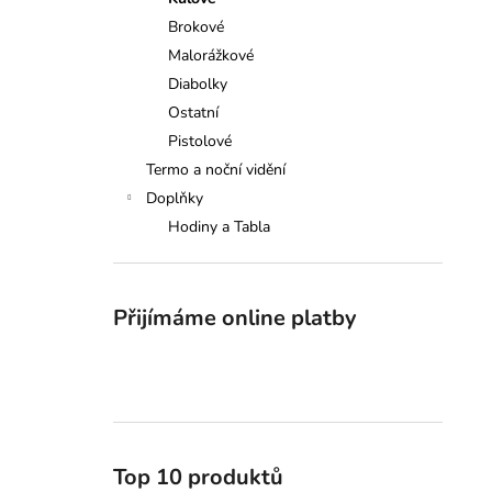
GRAND TABLO SELLIER&BELLOT
l
Brokové
18 500 Kč
Malorážkové
Diabolky
Ostatní
Pistolové
Termo a noční vidění
Doplňky
Hodiny a Tabla
Přijímáme online platby
Top 10 produktů