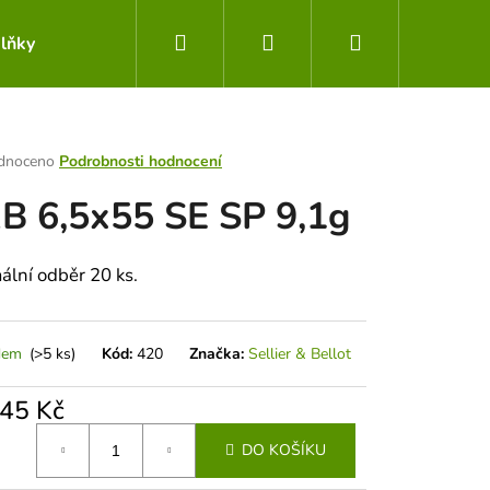
Hledat
Přihlášení
Nákupní
lňky
Obchodní podmínky
Kontakty
košík
rné
dnoceno
Podrobnosti hodnocení
ení
B 6,5x55 SE SP 9,1g
tu
ální odběr 20 ks.
ek.
dem
(>5 ks)
Kód:
420
Značka:
Sellier & Bellot
,45 Kč
Následující
á
DO KOŠÍKU