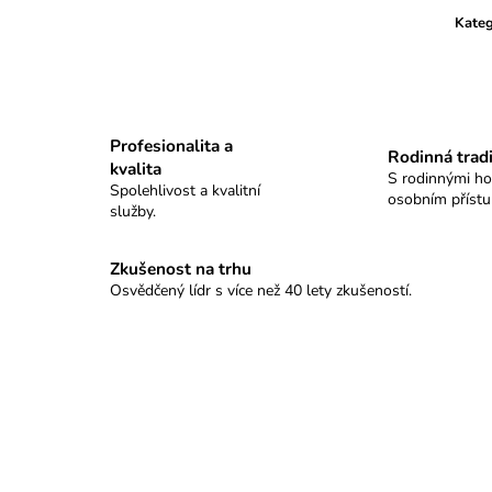
KULOVÉ TABLO SELLIER&BELLOT
PISTOLOVÉ TAB
Kateg
11 100 Kč
9 280 Kč
Profesionalita a
Rodinná trad
kvalita
S rodinnými h
Spolehlivost a kvalitní
osobním příst
služby.
Zkušenost na trhu
Osvědčený lídr s více než 40 lety zkušeností.