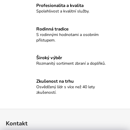
č
Profesionalita a kvalita
u
Spolehlivost a kvalitní služby.
j
e
m
Rodinná tradice
e
S rodinnými hodnotami a osobním
přístupem.
NÁSTĚNNÉ
HODINY
Široký výběr
SELLIER&BELLOT
Rozmanitý sortiment zbraní a doplňků.
-
CLASSIC
8
Zkušenost na trhu
100
Kč
Osvědčený lídr s více než 40 lety
zkušeností.
Z
á
Kontakt
p