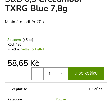
je
a
TXRG Blue 7,8g
0,0
z
j
5
í
hvězdiček.
Minimální odběr 20 ks.
t
?
Skladem
(>5 ks)
Kód:
486
Značka:
Sellier & Bellot
HLEDAT
58,65 Kč
Měrná
DO KOŠÍKU
cena:
D
o
Zeptat se
Sdílet
p
o
Kategorie
:
Kulové
r
u