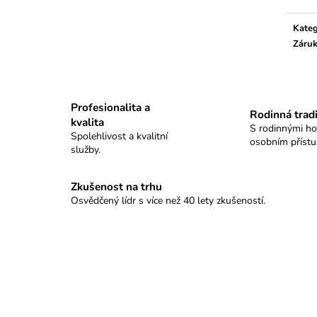
GRAND TABLO SELLIER&BELLOT
KULOVÉ TABLO
18 500 Kč
11 100 Kč
Kateg
Záru
Profesionalita a
Rodinná trad
kvalita
S rodinnými h
Spolehlivost a kvalitní
osobním příst
služby.
Zkušenost na trhu
Osvědčený lídr s více než 40 lety zkušeností.