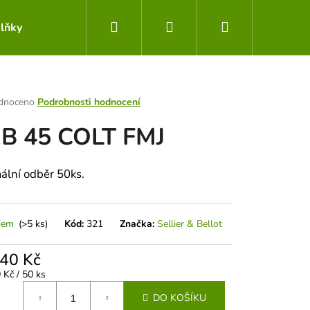
Hledat
Přihlášení
Nákupní
lňky
Obchodní podmínky
Kontakty
košík
rné
dnoceno
Podrobnosti hodnocení
ení
B 45 COLT FMJ
tu
ální odběr 50ks.
ek.
dem
(>5 ks)
Kód:
321
Značka:
Sellier & Bellot
,40 Kč
Následující
á
 Kč / 50 ks
DO KOŠÍKU