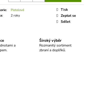
 SELLIER&BELLOT
Tisk
orie
:
Pistolové
ka
:
2 roky
Zeptat se
Sdílet
ice
Široký výběr
odnotami a
Rozmanitý sortiment
upem.
zbraní a doplňků.