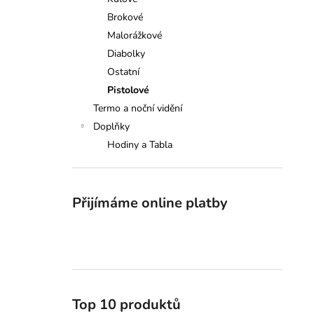
SAUER 505 XTC, 308W., 51CM
l
Brokové
149 000 Kč
Malorážkové
Diabolky
Ostatní
Pistolové
Termo a noční vidění
Doplňky
Hodiny a Tabla
Přijímáme online platby
Top 10 produktů