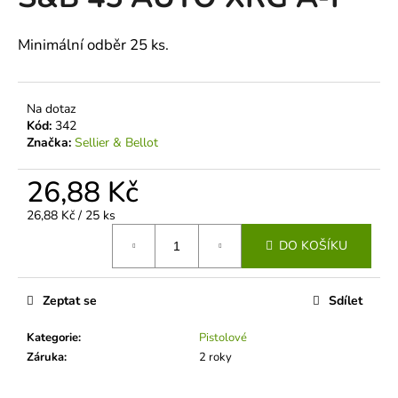
je
a
0,0
z
j
Minimální odběr 25 ks.
5
í
hvězdiček.
t
Na dotaz
?
Kód:
342
Značka:
Sellier & Bellot
26,88 Kč
HLEDAT
Měrná
26,88 Kč / 25 ks
cena:
DO KOŠÍKU
D
o
Zeptat se
Sdílet
p
Kategorie
:
Pistolové
o
Záruka
:
2 roky
r
u