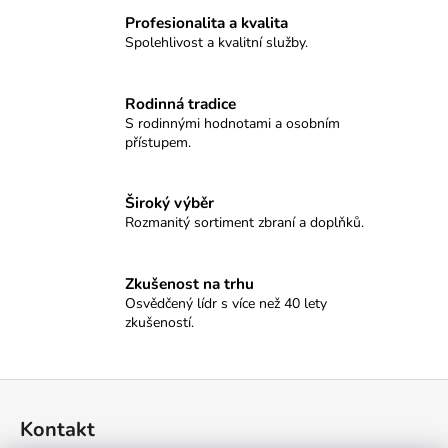
č
u
Profesionalita a kvalita
Spolehlivost a kvalitní služby.
j
e
m
Rodinná tradice
e
S rodinnými hodnotami a osobním
přístupem.
MAUSER
M25
Široký výběr
PURE
Rozmanitý sortiment zbraní a doplňků.
43
100
Kč
Zkušenost na trhu
Osvědčený lídr s více než 40 lety
zkušeností.
Z
á
Kontakt
p