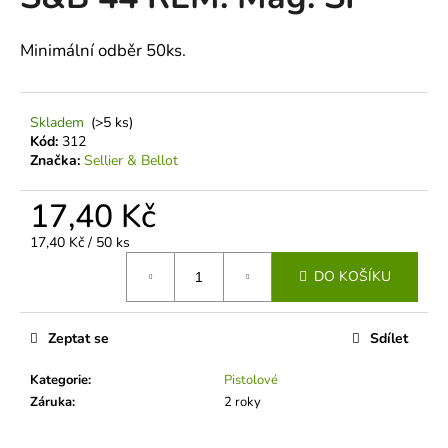
je
a
0,0
z
j
Minimální odběr 50ks.
5
í
hvězdiček.
t
Skladem
(>5 ks)
?
Kód:
312
Značka:
Sellier & Bellot
17,40 Kč
HLEDAT
Měrná
17,40 Kč / 50 ks
cena:
DO KOŠÍKU
D
o
Zeptat se
Sdílet
p
Kategorie
:
Pistolové
o
Záruka
:
2 roky
r
u