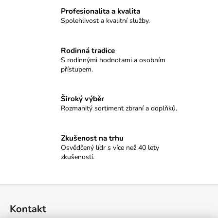
č
u
Profesionalita a kvalita
Spolehlivost a kvalitní služby.
j
e
m
Rodinná tradice
e
S rodinnými hodnotami a osobním
přístupem.
GRAND
TABLO
Široký výběr
SELLIER&BELLOT
Rozmanitý sortiment zbraní a doplňků.
18
500
Kč
Zkušenost na trhu
Osvědčený lídr s více než 40 lety
zkušeností.
Z
á
Kontakt
p