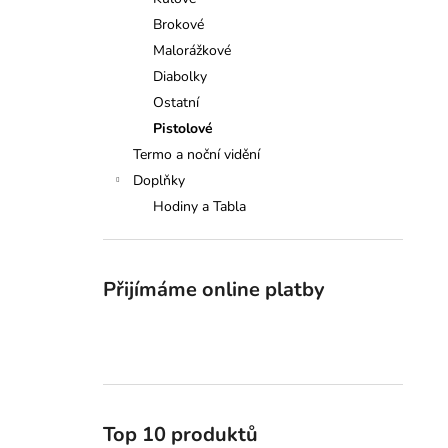
SAUER 505 XTC, 308W., 51CM
l
Brokové
149 000 Kč
Malorážkové
Diabolky
Ostatní
Pistolové
Termo a noční vidění
Doplňky
Hodiny a Tabla
Přijímáme online platby
Top 10 produktů