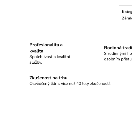
GRAND TABLO SELLIER&BELLOT
KULOVÉ TABLO
18 500 Kč
11 100 Kč
Kateg
Záru
Profesionalita a
Rodinná trad
kvalita
S rodinnými h
Spolehlivost a kvalitní
osobním příst
služby.
Zkušenost na trhu
Osvědčený lídr s více než 40 lety zkušeností.