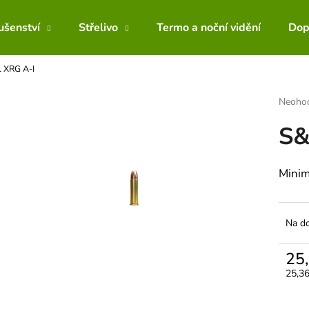
lušenství
Střelivo
Termo a noční vidění
Dop
 XRG A-I
Co potřebujete najít?
Průmě
Neoho
hodnoc
S&
produk
HLEDAT
je
0,0
z
Minim
5
Doporučujeme
hvězdič
Na d
25
Měrn
25,36
cena: