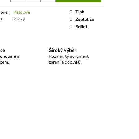
 SELLIER&BELLOT
Tisk
orie
:
Pistolové
ka
:
2 roky
Zeptat se
Sdílet
ice
Široký výběr
odnotami a
Rozmanitý sortiment
upem.
zbraní a doplňků.