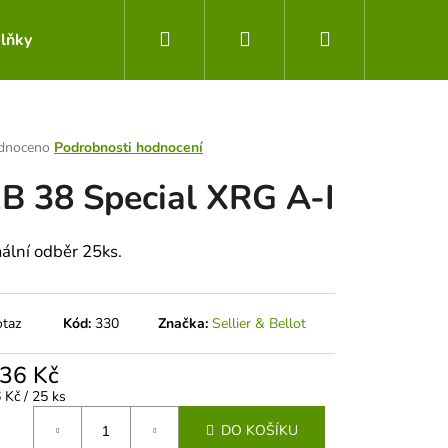
Hledat
Přihlášení
Nákupní
lňky
Obchodní podmínky
Kontakty
košík
rné
dnoceno
Podrobnosti hodnocení
ení
B 38 Special XRG A-I
tu
ální odběr 25ks.
ek.
otaz
Kód:
330
Značka:
Sellier & Bellot
,36 Kč
Následující
á
 Kč / 25 ks
DO KOŠÍKU