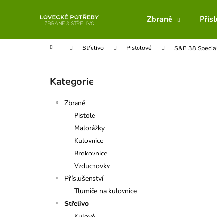
K
Přejít
na
o
Zbraně
Přís
obsah
Zpět
Zpět
š
do
do
í
Domů
Střelivo
Pistolové
S&B 38 Special
obchodu
obchodu
k
P
o
Kategorie
Přeskočit
s
kategorie
t
Zbraně
r
Pistole
a
Malorážky
n
Kulovnice
n
Brokovnice
í
Vzduchovky
p
Příslušenství
a
Tlumiče na kulovnice
n
Střelivo
e
Kulové