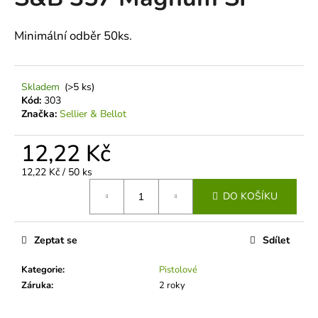
je
a
0,0
z
j
Minimální odběr 50ks.
5
í
hvězdiček.
t
Skladem
(>5 ks)
?
Kód:
303
Značka:
Sellier & Bellot
12,22 Kč
HLEDAT
Měrná
12,22 Kč / 50 ks
cena:
DO KOŠÍKU
D
o
Zeptat se
Sdílet
p
Kategorie
:
Pistolové
o
Záruka
:
2 roky
r
u