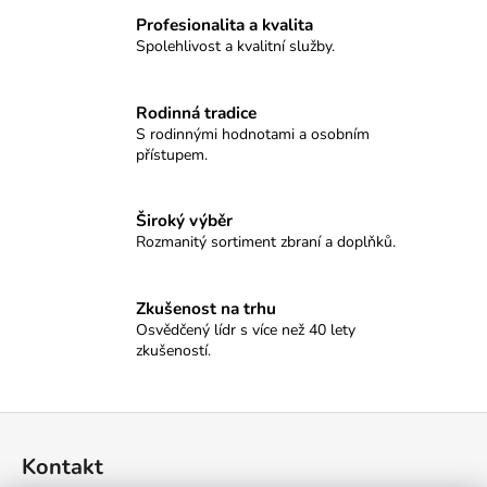
č
u
Profesionalita a kvalita
Spolehlivost a kvalitní služby.
j
e
m
Rodinná tradice
e
S rodinnými hodnotami a osobním
přístupem.
NÁSTĚNNÉ
HODINY
Široký výběr
SELLIER&BELLOT
-
Rozmanitý sortiment zbraní a doplňků.
CLASSIC
8
100
Zkušenost na trhu
Kč
Osvědčený lídr s více než 40 lety
zkušeností.
Z
á
Kontakt
p