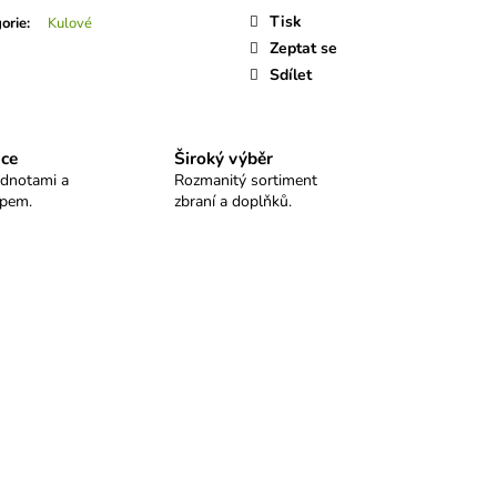
LO SELLIER&BELLOT
Tisk
orie
:
Kulové
Zeptat se
Sdílet
ice
Široký výběr
odnotami a
Rozmanitý sortiment
upem.
zbraní a doplňků.