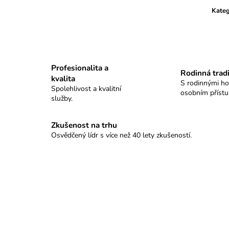
KULOVÉ TABLO SELLIER&BELLOT
PISTOLOVÉ TAB
Kateg
11 100 Kč
9 280 Kč
Profesionalita a
Rodinná trad
kvalita
S rodinnými h
Spolehlivost a kvalitní
osobním příst
služby.
Zkušenost na trhu
Osvědčený lídr s více než 40 lety zkušeností.