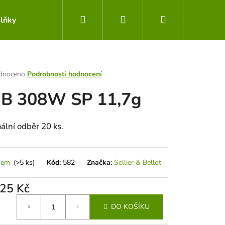
Hledat
Přihlášení
Nákupní
lňky
Obchodní podmínky
Kontakty
košík
rné
dnoceno
Podrobnosti hodnocení
ení
B 308W SP 11,7g
tu
ální odběr 20 ks.
ek.
dem
(>5 ks)
Kód:
582
Značka:
Sellier & Bellot
,25 Kč
Následující
á
DO KOŠÍKU