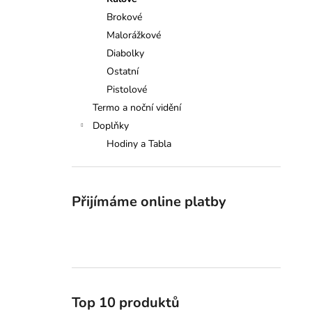
GRAND TABLO SELLIER&BELLOT
l
Brokové
18 500 Kč
Malorážkové
Diabolky
Ostatní
Pistolové
Termo a noční vidění
Doplňky
Hodiny a Tabla
Přijímáme online platby
Top 10 produktů