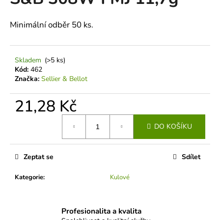
je
a
0,0
z
j
Minimální odběr 50 ks.
5
í
hvězdiček.
t
Skladem
(>5 ks)
?
Kód:
462
Značka:
Sellier & Bellot
21,28 Kč
HLEDAT
Měrná
DO KOŠÍKU
cena:
D
Zeptat se
Sdílet
o
p
Kategorie
:
Kulové
o
r
u
Profesionalita a kvalita