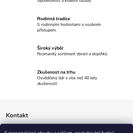
č
Spolehlivost a kvalitní služby.
u
j
Rodinná tradice
e
S rodinnými hodnotami a osobním
m
přístupem.
e
Široký výběr
MAUSER
Rozmanitý sortiment zbraní a doplňků.
M25
MAX
47
Zkušenost na trhu
900
Osvědčený lídr s více než 40 lety
Kč
zkušeností.
Z
á
Kontakt
p
a
774 045 396