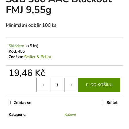
je
a
FMJ 9,55g
0,0
z
j
5
í
hvězdiček.
Minimální odběr 100 ks.
t
?
Skladem
(>5 ks)
Kód:
456
Značka:
Sellier & Bellot
HLEDAT
19,46 Kč
Měrná
DO KOŠÍKU
cena:
D
o
Zeptat se
Sdílet
p
o
Kategorie
:
Kulové
r
u