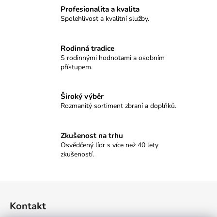
č
Profesionalita a kvalita
u
Spolehlivost a kvalitní služby.
j
e
m
Rodinná tradice
e
S rodinnými hodnotami a osobním
přístupem.
NÁSTĚNNÉ
HODINY
Široký výběr
SELLIER&BELLOT
Rozmanitý sortiment zbraní a doplňků.
-
MODERN
8
Zkušenost na trhu
100
Kč
Osvědčený lídr s více než 40 lety
zkušeností.
Z
á
Kontakt
p