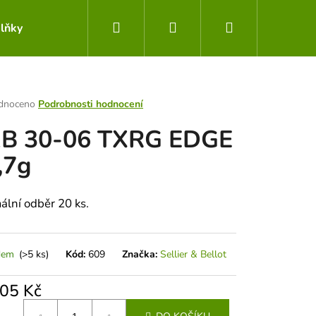
Hledat
Přihlášení
Nákupní
lňky
Obchodní podmínky
Kontakty
košík
rné
dnoceno
Podrobnosti hodnocení
ení
B 30-06 TXRG EDGE
tu
,7g
ek.
ální odběr 20 ks.
dem
(>5 ks)
Kód:
609
Značka:
Sellier & Bellot
Následující
,05 Kč
á