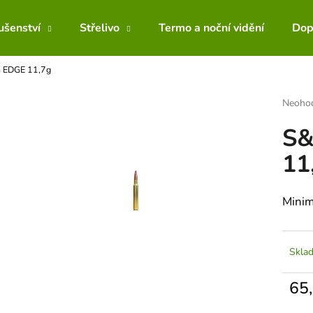
lušenství
Střelivo
Termo a noční vidění
Dop
 EDGE 11,7g
Co potřebujete najít?
Průmě
Neoho
hodnoc
S&
produk
HLEDAT
je
11
0,0
z
5
Doporučujeme
hvězdič
Minim
Skla
65
Měrn