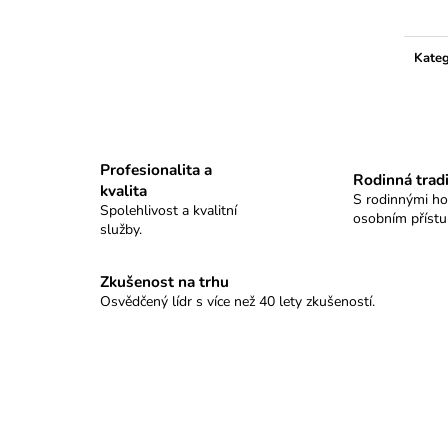
KULOVÉ TABLO SELLIER&BELLOT
PISTOLOVÉ TAB
cena:
11 100 Kč
9 280 Kč
Kateg
Profesionalita a
Rodinná trad
kvalita
S rodinnými h
Spolehlivost a kvalitní
osobním příst
služby.
Zkušenost na trhu
Osvědčený lídr s více než 40 lety zkušeností.