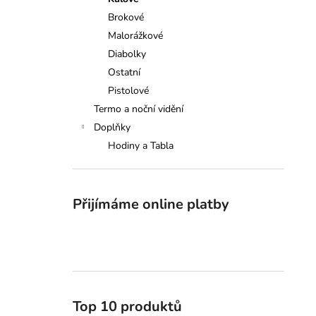
GRAND TABLO SELLIER&BELLOT
l
Brokové
18 500 Kč
Malorážkové
Diabolky
Ostatní
Pistolové
Termo a noční vidění
Doplňky
Hodiny a Tabla
Přijímáme online platby
Top 10 produktů