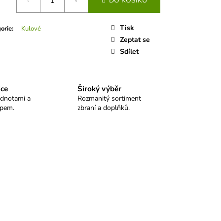
DO KOŠÍKU
LO SELLIER&BELLOT
Tisk
orie
:
Kulové
Zeptat se
Sdílet
ice
Široký výběr
odnotami a
Rozmanitý sortiment
upem.
zbraní a doplňků.