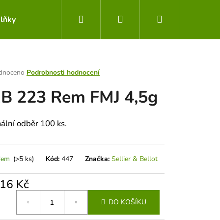
Hledat
Přihlášení
Nákupní
lňky
Obchodní podmínky
Kontakty
košík
rné
dnoceno
Podrobnosti hodnocení
ení
B 223 Rem FMJ 4,5g
tu
ální odběr 100 ks.
ek.
dem
(>5 ks)
Kód:
447
Značka:
Sellier & Bellot
,16 Kč
Následující
á
DO KOŠÍKU