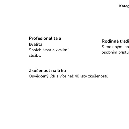
GRAND TABLO SELLIER&BELLOT
KULOVÉ TABLO
Kateg
18 500 Kč
11 100 Kč
Profesionalita a
Rodinná trad
kvalita
S rodinnými h
Spolehlivost a kvalitní
osobním příst
služby.
Zkušenost na trhu
Osvědčený lídr s více než 40 lety zkušeností.