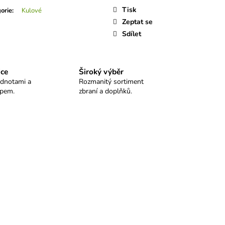
 SELLIER&BELLOT
Tisk
orie
:
Kulové
Zeptat se
Sdílet
ice
Široký výběr
odnotami a
Rozmanitý sortiment
upem.
zbraní a doplňků.