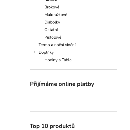
SAUER 505 XTC, 308W., 51CM
l
Brokové
149 000 Kč
Malorážkové
Diabolky
Ostatní
Pistolové
Termo a noční vidění
Doplňky
Hodiny a Tabla
Přijímáme online platby
Top 10 produktů