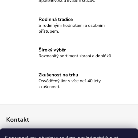
č
Spolehlivost a kvalitní služby.
u
j
Rodinná tradice
e
S rodinnými hodnotami a osobním
m
přístupem.
e
Široký výběr
KULOVÉ
Rozmanitý sortiment zbraní a doplňků.
TABLO
SELLIER&BELLOT
11
Zkušenost na trhu
100
Osvědčený lídr s více než 40 lety
Kč
zkušeností.
Z
á
Kontakt
p
a
774 045 396