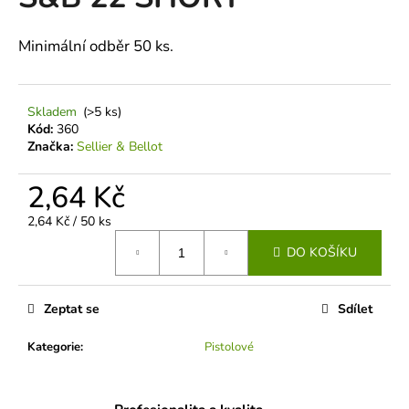
je
a
0,0
z
j
Minimální odběr 50 ks.
5
í
hvězdiček.
t
Skladem
(>5 ks)
?
Kód:
360
Značka:
Sellier & Bellot
2,64 Kč
HLEDAT
Měrná
2,64 Kč / 50 ks
cena:
DO KOŠÍKU
D
o
Zeptat se
Sdílet
p
Kategorie
:
Pistolové
o
r
u