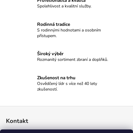
č
Profesionalita a kvalita
Spolehlivost a kvalitní služby.
u
j
e
Rodinná tradice
m
S rodinnými hodnotami a osobním
e
přístupem.
SAUER
Široký výběr
505
Rozmanitý sortiment zbraní a doplňků.
XTC,
308W.,
51CM
Zkušenost na trhu
149
Osvědčený lídr s více než 40 lety
000
Kč
zkušeností.
Z
á
Kontakt
p
a