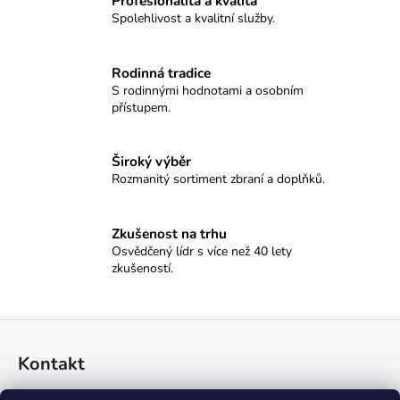
č
Profesionalita a kvalita
Spolehlivost a kvalitní služby.
u
j
e
Rodinná tradice
m
S rodinnými hodnotami a osobním
e
přístupem.
KULOVÉ
Široký výběr
TABLO
Rozmanitý sortiment zbraní a doplňků.
SELLIER&BELLOT
11
100
Zkušenost na trhu
Kč
Osvědčený lídr s více než 40 lety
zkušeností.
Z
á
Kontakt
p
a