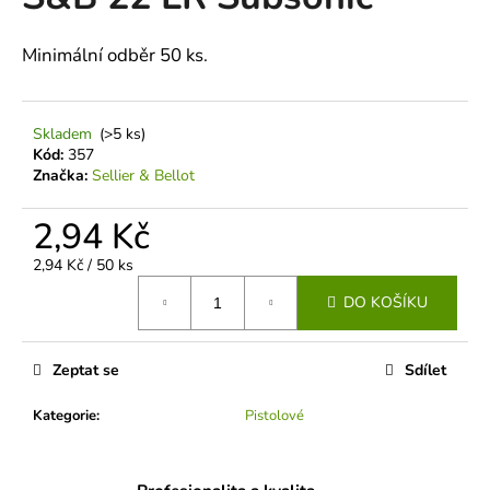
je
a
0,0
z
j
Minimální odběr 50 ks.
5
í
hvězdiček.
t
Skladem
(>5 ks)
?
Kód:
357
Značka:
Sellier & Bellot
2,94 Kč
HLEDAT
Měrná
2,94 Kč / 50 ks
cena:
DO KOŠÍKU
D
o
Zeptat se
Sdílet
p
Kategorie
:
Pistolové
o
r
u