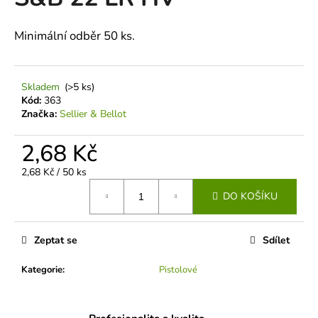
je
a
0,0
z
j
Minimální odběr 50 ks.
5
í
hvězdiček.
t
Skladem
(>5 ks)
?
Kód:
363
Značka:
Sellier & Bellot
2,68 Kč
HLEDAT
Měrná
2,68 Kč / 50 ks
cena:
DO KOŠÍKU
D
o
Zeptat se
Sdílet
p
Kategorie
:
Pistolové
o
r
u