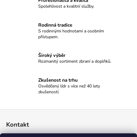
č
Profesionalita a kvalita
Spolehlivost a kvalitní služby.
u
j
e
Rodinná tradice
m
S rodinnými hodnotami a osobním
e
přístupem.
SAUER
Široký výběr
505
Rozmanitý sortiment zbraní a doplňků.
XTC,
308W.,
51CM
Zkušenost na trhu
149
Osvědčený lídr s více než 40 lety
000
Kč
zkušeností.
Z
á
Kontakt
p
a