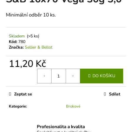
je
a
0,0
z
j
Minimální odběr 10 ks.
5
í
hvězdiček.
t
Skladem
(>5 ks)
?
Kód:
780
Značka:
Sellier & Bellot
11,20 Kč
HLEDAT
Měrná
DO KOŠÍKU
cena:
D
Zeptat se
Sdílet
o
p
Kategorie
:
Brokové
o
r
u
Profesionalita a kvalita