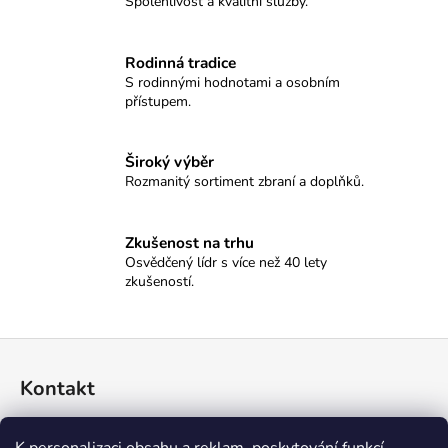
č
Spolehlivost a kvalitní služby.
u
j
Rodinná tradice
e
S rodinnými hodnotami a osobním
m
přístupem.
e
Široký výběr
GRAND
Rozmanitý sortiment zbraní a doplňků.
TABLO
SELLIER&BELLOT
18
Zkušenost na trhu
500
Osvědčený lídr s více než 40 lety
Kč
zkušeností.
Z
á
Kontakt
p
a
774 045 396