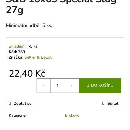
je
a
27g
0,0
z
j
5
í
hvězdiček.
Minimální odběr 5 ks.
t
?
Skladem
(>5 ks)
Kód:
789
Značka:
Sellier & Bellot
HLEDAT
22,40 Kč
Měrná
DO KOŠÍKU
cena:
D
o
Zeptat se
Sdílet
p
o
Kategorie
:
Brokové
r
u