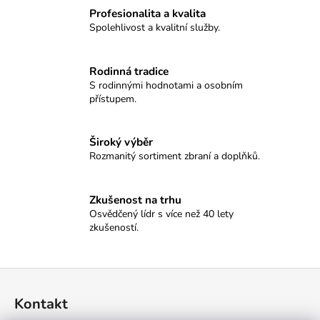
č
Profesionalita a kvalita
u
Spolehlivost a kvalitní služby.
j
e
m
Rodinná tradice
e
S rodinnými hodnotami a osobním
přístupem.
NÁSTĚNNÉ
HODINY
Široký výběr
SELLIER&BELLOT
Rozmanitý sortiment zbraní a doplňků.
-
MODERN
8
Zkušenost na trhu
100
Kč
Osvědčený lídr s více než 40 lety
zkušeností.
Z
á
Kontakt
p