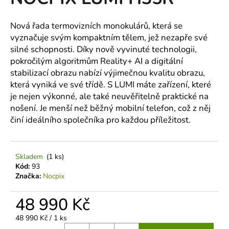
je
a
0,0
z
j
Nová řada termovizních monokulárů, která se
5
vyznačuje svým kompaktním tělem, jež nezapře své
í
hvězdiček.
silné schopnosti. Díky nově vyvinuté technologii,
t
pokročilým algoritmům Reality+ AI a digitální
?
stabilizací obrazu nabízí výjimečnou kvalitu obrazu,
která vyniká ve své třídě. S LUMI máte zařízení, které
je nejen výkonné, ale také neuvěřitelně praktické na
nošení. Je menší než běžný mobilní telefon, což z něj
HLEDAT
činí ideálního společníka pro každou příležitost.
Skladem
(1 ks)
D
Kód:
93
o
Značka:
Nocpix
p
o
48 990 Kč
r
u
Měrná
48 990 Kč / 1 ks
cena: