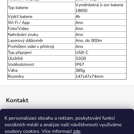
Vyměnitelná li-ion baterie
Typ baterie
18650
Výdrž baterie
4h
Wi-Fi / App
Ano
Foto/Video
Ano
Nahrávání zvuku
Ano
Laserový dálkoměr
Ano, do 800m
Prohlížení videí v přístroji
Ano
Typ připojení
USB-C
Úložiště
32GB
Voděodolnost
IP67
Váha
385g
Rozměry
147x47x74mm
Z
á
Kontakt
p
a
774 045 396
K personalizaci obsahu a reklam, poskytování funkcí
t
sociálních médií a analýze naší návštěvnosti využíváme
í
soubory cookies. Více informací
zde
.