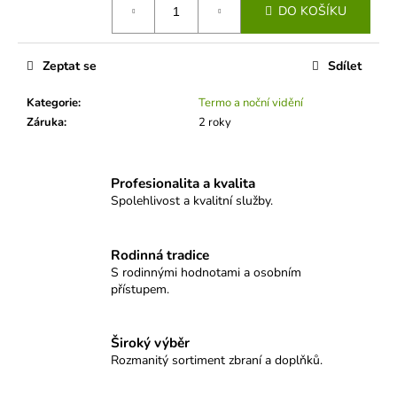
č
DO KOŠÍKU
u
j
e
Zeptat se
Sdílet
m
e
Kategorie
:
Termo a noční vidění
Záruka
:
2 roky
MAUSER
M25
PURE
Profesionalita a kvalita
Spolehlivost a kvalitní služby.
43
100
Kč
Rodinná tradice
S rodinnými hodnotami a osobním
přístupem.
Široký výběr
Rozmanitý sortiment zbraní a doplňků.