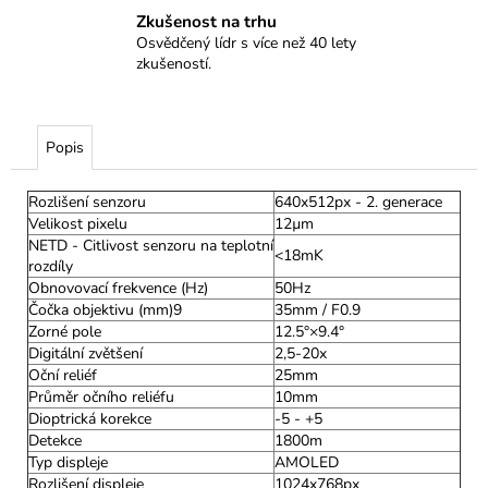
Zkušenost na trhu
Osvědčený lídr s více než 40 lety
zkušeností.
Popis
Rozlišení senzoru
640x512px - 2. generace
Velikost pixelu
12µm
NETD - Citlivost senzoru na teplotní
<18mK
rozdíly
Obnovovací frekvence (Hz)
50Hz
Čočka objektivu (mm)9
35mm / F0.9
Zorné pole
12.5°×9.4°
Digitální zvětšení
2,5-20x
Oční reliéf
25mm
Průměr očního reliéfu
10mm
Dioptrická korekce
-5 - +5
Detekce
1800m
Typ displeje
AMOLED
Rozlišení displeje
1024x768px