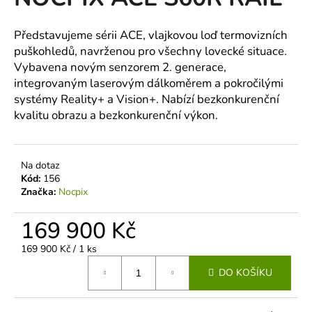
je
a
0,0
z
j
Představujeme sérii ACE, vlajkovou loď termovizních
5
puškohledů, navrženou pro všechny lovecké situace.
í
hvězdiček.
Vybavena novým senzorem 2. generace,
t
integrovaným laserovým dálkoměrem a pokročilými
?
systémy Reality+ a Vision+. Nabízí bezkonkurenční
kvalitu obrazu a bezkonkurenční výkon.
HLEDAT
Na dotaz
Kód:
156
Značka:
Nocpix
D
169 900 Kč
o
Měrná
169 900 Kč / 1 ks
p
cena:
o
DO KOŠÍKU
r
u