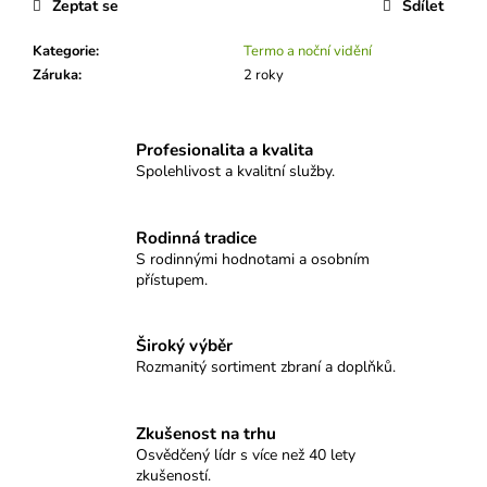
č
Zeptat se
Sdílet
u
j
Kategorie
:
Termo a noční vidění
e
Záruka
:
2 roky
m
e
Profesionalita a kvalita
Spolehlivost a kvalitní služby.
NÁSTĚNNÉ
HODINY
SELLIER&BELLOT
Rodinná tradice
-
CLASSIC
S rodinnými hodnotami a osobním
přístupem.
8
100
Kč
Široký výběr
Rozmanitý sortiment zbraní a doplňků.
Zkušenost na trhu
Osvědčený lídr s více než 40 lety
zkušeností.