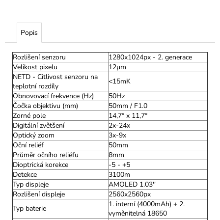
Popis
Rozlišení senzoru
1280x1024px - 2. generace
Velikost pixelu
12µm
NETD - Citlivost senzoru na
<15mK
teplotní rozdíly
Obnovovací frekvence (Hz)
50Hz
Čočka objektivu (mm)
50mm / F1.0
Zorné pole
14,7° x 11,7°
Digitální zvětšení
2x-24x
Optický zoom
3x-9x
Oční reliéf
50mm
Průměr očního reliéfu
8mm
Dioptrická korekce
-5 - +5
Detekce
3100m
Typ displeje
AMOLED 1.03''
Rozlišení displeje
2560x2560px
1. interní (4000mAh) + 2.
Typ baterie
vyměnitelná 18650