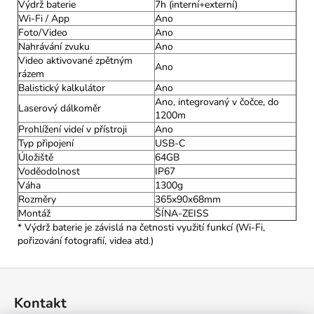
Výdrž baterie
7h (interní+externí)
Wi-Fi / App
Ano
Foto/Video
Ano
Nahrávání zvuku
Ano
Video aktivované zpětným
Ano
rázem
Balistický kalkulátor
Ano
Ano, integrovaný v čočce, do
Laserový dálkoměr
1200m
Prohlížení videí v přístroji
Ano
Typ připojení
USB-C
Úložiště
64GB
Voděodolnost
IP67
Váha
1300g
Rozměry
365x90x68mm
Montáž
ŠÍNA-ZEISS
* Výdrž baterie je závislá na četnosti využití funkcí (Wi-Fi,
pořizování fotografií, videa atd.)
Z
á
Kontakt
p