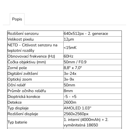
Popis
Rozlišení senzoru
640x512px - 2. generace
Velikost pixelu
12µm
NETD - Citlivost senzoru na
<15mK
teplotní rozdíly
Obnovovací frekvence (Hz)
60Hz
Čočka objektivu (mm)
50mm / F0.9
Zorné pole
8,8° x 7,0°
Digitální zvětšení
3x-24x
Optický zoom
3x-9x
Oční reliéf
50mm
Průměr očního reliéfu
8mm
Dioptrická korekce
-5 - +5
Detekce
2600m
Typ displeje
AMOLED 1.03''
Rozlišení displeje
2560x2560px
1. interní (4000mAh) + 2.
Typ baterie
vyměnitelná 18650