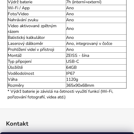
Výdrž baterie
7h (interní+externí)
Wi-Fi / App
Ano
Foto/Video
Ano
Nahrávání zvuku
Ano
Video aktivované zpětným
Ano
rázem
Balistický kalkulátor
Ano
Laserový dálkoměr
Ano, integrovaný v čočce
Prohlížení videí v přístroji
Ano
Montáž
ZEISS - šína
Typ připojení
USB-C
Úložiště
64GB
Voděodolnost
IP67
Váha
1120g
Rozměry
365x90x68mm
* Výdrž baterie je závislá na četnosti využití funkcí (Wi-Fi,
pořizování fotografií, videa atd.)
Z
á
Kontakt
p