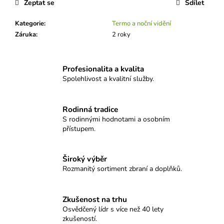
č
Zeptat se
Sdílet
u
j
Kategorie
:
Termo a noční vidění
e
Záruka
:
2 roky
m
e
Profesionalita a kvalita
Spolehlivost a kvalitní služby.
MAUSER
M25
PURE
Rodinná tradice
43
S rodinnými hodnotami a osobním
100
přístupem.
Kč
Široký výběr
Rozmanitý sortiment zbraní a doplňků.
Zkušenost na trhu
Osvědčený lídr s více než 40 lety
zkušeností.