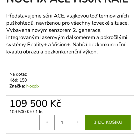
je
a
0,0
z
j
Představujeme sérii ACE, vlajkovou loď termovizních
5
puškohledů, navrženou pro všechny lovecké situace.
í
hvězdiček.
Vybavena novým senzorem 2. generace,
t
integrovaným laserovým dálkoměrem a pokročilými
?
systémy Reality+ a Vision+. Nabízí bezkonkurenční
kvalitu obrazu a bezkonkurenční výkon.
HLEDAT
Na dotaz
Kód:
150
Značka:
Nocpix
D
109 500 Kč
o
Měrná
109 500 Kč / 1 ks
p
cena:
o
DO KOŠÍKU
r
u