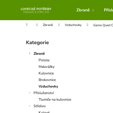
K
Přejít
na
o
Zbraně
Přís
obsah
Zpět
Zpět
š
do
do
í
Domů
Zbraně
Vzduchovky
Gamo Quiet C
obchodu
obchodu
k
P
o
Kategorie
Přeskočit
s
kategorie
t
Zbraně
r
Pistole
a
Malorážky
n
Kulovnice
n
Brokovnice
í
Vzduchovky
p
Příslušenství
a
Tlumiče na kulovnice
n
Střelivo
e
Kulové