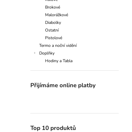
GRAND TABLO SELLIER&BELLOT
l
Brokové
18 500 Kč
Malorážkové
Diabolky
Ostatní
Pistolové
Termo a noční vidění
Doplňky
Hodiny a Tabla
Přijímáme online platby
Top 10 produktů