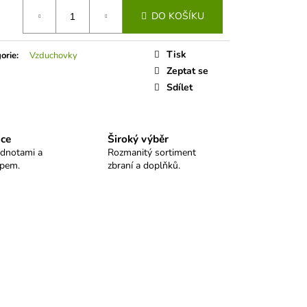
LO SELLIER&BELLOT
á
DO KOŠÍKU
Tisk
orie
:
Vzduchovky
Zeptat se
Sdílet
ice
Široký výběr
odnotami a
Rozmanitý sortiment
upem.
zbraní a doplňků.