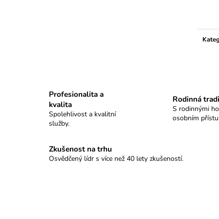
KULOVÉ TABLO SELLIER&BELLOT
PISTOLOVÉ TAB
Měrn
cena:
11 100 Kč
9 280 Kč
Kateg
Profesionalita a
Rodinná trad
kvalita
S rodinnými h
Spolehlivost a kvalitní
osobním příst
služby.
Zkušenost na trhu
Osvědčený lídr s více než 40 lety zkušeností.