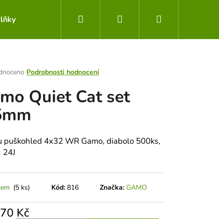
Hledat
Přihlášení
Nákupní
lňky
Obchodní podmínky
Kontakty
košík
rné
dnoceno
Podrobnosti hodnocení
ení
mo Quiet Cat set
tu
5mm
ek.
u puškohled 4x32 WR Gamo, diabolo 500ks,
. 24J
Následující
dem
(5 ks)
Kód:
816
Značka:
GAMO
670 Kč