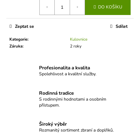
č
cena:
u
DO KOŠÍKU
j
e
Zeptat se
Sdílet
m
e
Kategorie
:
Kulovnice
Záruka
:
2 roky
NÁSTĚNNÉ
HODINY
SELLIER&BELLOT
Profesionalita a kvalita
-
Spolehlivost a kvalitní služby.
MODERN
8
100
Rodinná tradice
Kč
S rodinnými hodnotami a osobním
přístupem.
Široký výběr
Rozmanitý sortiment zbraní a doplňků.