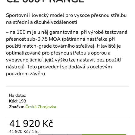
je
a
0,0
z
j
Sportovní i lovecký model pro vysoce přesnou střelbu
5
na střední a dlouhé vzdálenosti
í
hvězdiček.
t
– na 100 m je u něj garantována, při výrobě testovaná
?
přesnost sub-0,75 MOA (pětiranná nástřelka při
použití match-grade továrního střeliva). Hlaviště je
optimalizované pro přesnou střelbu s oporou a
vybaveno lícnicí, jejíž výšku lze nastavit bez použití
nástrojů. Toto provedení se dodává s ocelovým
HLEDAT
pouzdrem závěru.
D
Na dotaz
Kód:
198
o
Značka:
Česká Zbrojovka
p
o
41 920 Kč
r
u
Měrná
41 920 Kč / 1 ks