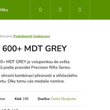
Hledat
Přihlášení
Nákupní
lňky
Obchodní podmínky
Kontakty
košík
rné
dnoceno
Podrobnosti hodnocení
ení
 600+ MDT GREY
tu
0+ MDT GREY je vstupenkou do světa
ů podle pravidel Precision Rifle Series.
ek.
 ohromí kombinací přesnosti a střeleckého
rtu. Díky tomu vás medaile nemine.
Následující
otaz
Kód:
195
Značka:
Česká Zbrojovka