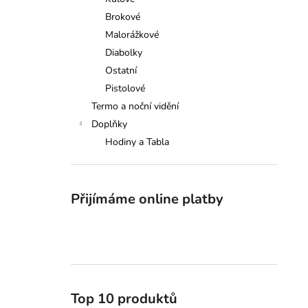
GRAND TABLO SELLIER&BELLOT
l
Brokové
18 500 Kč
Malorážkové
Diabolky
Ostatní
Pistolové
Termo a noční vidění
Doplňky
Hodiny a Tabla
Přijímáme online platby
Top 10 produktů