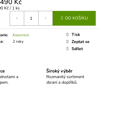
 490 Kč
LO SELLIER&BELLOT
á
0 Kč / 1 ks
DO KOŠÍKU
Tisk
orie
:
Kulovnice
ka
:
2 roky
Zeptat se
Sdílet
ice
Široký výběr
odnotami a
Rozmanitý sortiment
upem.
zbraní a doplňků.