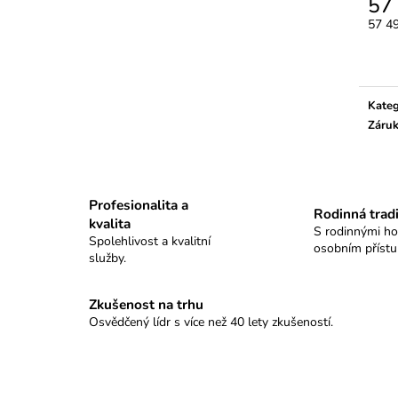
57
KULOVÉ TABLO SELLIER&BELLOT
PISTOLOVÉ TAB
Měrn
57 49
11 100 Kč
9 280 Kč
cena:
Kateg
Záru
Profesionalita a
Rodinná trad
kvalita
S rodinnými h
Spolehlivost a kvalitní
osobním příst
služby.
Zkušenost na trhu
Osvědčený lídr s více než 40 lety zkušeností.