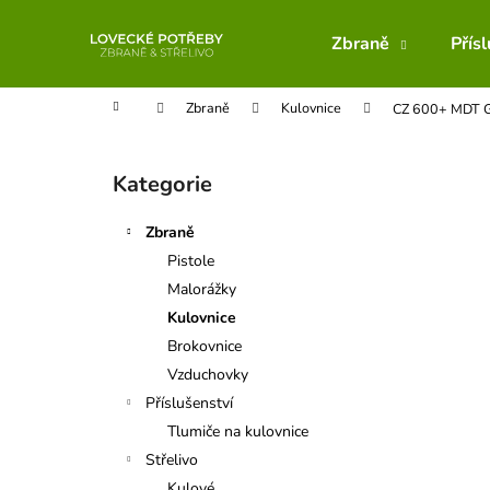
K
Přejít
na
o
Zbraně
Přís
obsah
Zpět
Zpět
š
do
do
í
Domů
Zbraně
Kulovnice
CZ 600+ MDT 
obchodu
obchodu
k
P
o
Kategorie
Přeskočit
s
kategorie
t
Zbraně
r
Pistole
a
Malorážky
n
Kulovnice
n
Brokovnice
í
Vzduchovky
p
Příslušenství
a
Tlumiče na kulovnice
n
Střelivo
e
Kulové