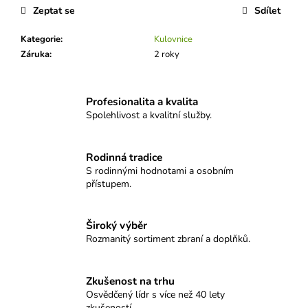
č
Zeptat se
Sdílet
u
j
Kategorie
:
Kulovnice
e
Záruka
:
2 roky
m
e
Profesionalita a kvalita
Spolehlivost a kvalitní služby.
NÁSTĚNNÉ
HODINY
SELLIER&BELLOT
-
Rodinná tradice
CLASSIC
S rodinnými hodnotami a osobním
8
přístupem.
100
Kč
Široký výběr
Rozmanitý sortiment zbraní a doplňků.
Zkušenost na trhu
Osvědčený lídr s více než 40 lety
zkušeností.