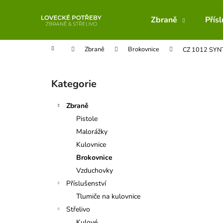
K
Přejít
na
o
Zbraně
Přís
obsah
Zpět
Zpět
š
do
do
í
Domů
Zbraně
Brokovnice
CZ 1012 SYN
obchodu
obchodu
k
P
o
Kategorie
Přeskočit
s
kategorie
t
Zbraně
r
Pistole
a
Malorážky
n
Kulovnice
n
Brokovnice
í
Vzduchovky
p
Příslušenství
a
Tlumiče na kulovnice
n
Střelivo
e
Kulové