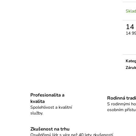
GRAND TABLO SELLIER&BELLOT
KULOVÉ TABLO
18 500 Kč
11 100 Kč
Skla
14
Měrn
14 99
cena:
Kateg
Záru
Profesionalita a
Rodinná trad
kvalita
S rodinnými h
Spolehlivost a kvalitní
osobním příst
služby.
Zkušenost na trhu
Osvědčený lídr s více než 40 lety zkušeností.