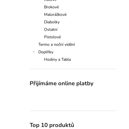
SAUER 505 XTC, 308W., 51CM
l
Brokové
149 000 Kč
Malorážkové
Diabolky
Ostatní
Pistolové
Termo a noční vidění
Doplňky
Hodiny a Tabla
Přijímáme online platby
Top 10 produktů