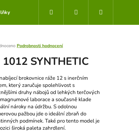
Hledat
Přihlášení
Nákupní
lňky
Obchodní podmínky
Kontakty
košík
rné
dnoceno
Podrobnosti hodnocení
ení
 1012 SYNTHETIC
tu
abíjecí brokovnice ráže 12 s inerčním
em, který zaručuje spolehlivost s
ek.
znějšími druhy nábojů od lehkých terčových
 magnumové laborace a současně klade
ální nároky na údržbu. S odolnou
erovou pažbou jde o ideální zbraň do
Následující
tinných podmínek. Také pro tento model je
ozici široká paleta zahrdlení.