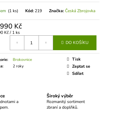
 SELLIER&BELLOT
dem
(1 ks)
Kód:
219
Značka:
Česká Zbrojovka
 990 Kč
á
0 Kč / 1 ks
DO KOŠÍKU
Tisk
orie
:
Brokovnice
ka
:
2 roky
Zeptat se
Sdílet
ice
Široký výběr
odnotami a
Rozmanitý sortiment
upem.
zbraní a doplňků.