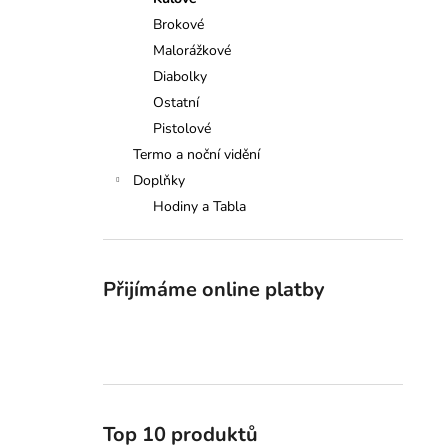
SAUER 505 XTC, 308W., 51CM
l
Brokové
149 000 Kč
Malorážkové
Diabolky
Ostatní
Pistolové
Termo a noční vidění
Doplňky
Hodiny a Tabla
Přijímáme online platby
Top 10 produktů