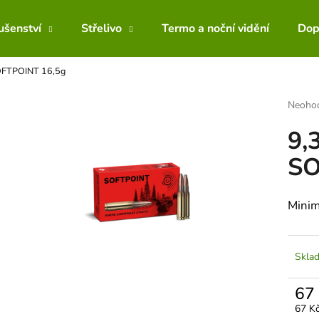
lušenství
Střelivo
Termo a noční vidění
Dop
OFTPOINT 16,5g
Co potřebujete najít?
Průmě
Neoho
hodnoc
9,
produk
HLEDAT
je
SO
0,0
z
5
Doporučujeme
hvězdič
Minim
Skla
67
Měrn
67 Kč