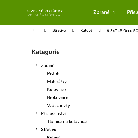
K
Přejít
na
o
Zbraně
Přís
obsah
Zpět
Zpět
š
do
do
í
Domů
Střelivo
Kulové
9,3x74R Geco S
obchodu
obchodu
k
P
o
Kategorie
Přeskočit
s
kategorie
t
Zbraně
r
Pistole
a
Malorážky
n
Kulovnice
n
Brokovnice
í
Vzduchovky
p
Příslušenství
a
Tlumiče na kulovnice
n
Střelivo
e
Kulové