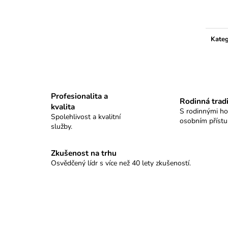
GRAND TABLO SELLIER&BELLOT
KULOVÉ TABLO
cena:
18 500 Kč
11 100 Kč
Kateg
Profesionalita a
Rodinná trad
kvalita
S rodinnými h
Spolehlivost a kvalitní
osobním příst
služby.
Zkušenost na trhu
Osvědčený lídr s více než 40 lety zkušeností.