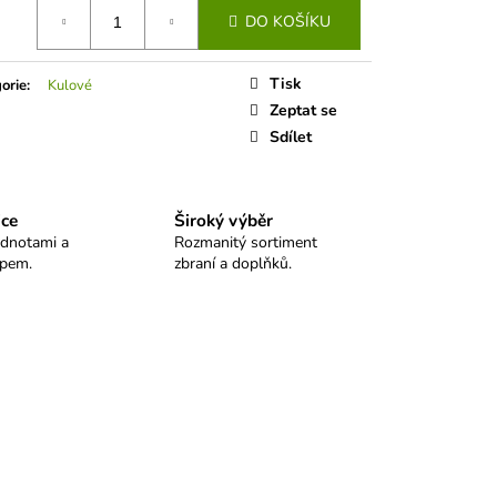
 SELLIER&BELLOT
DO KOŠÍKU
Tisk
orie
:
Kulové
Zeptat se
Sdílet
ice
Široký výběr
odnotami a
Rozmanitý sortiment
upem.
zbraní a doplňků.