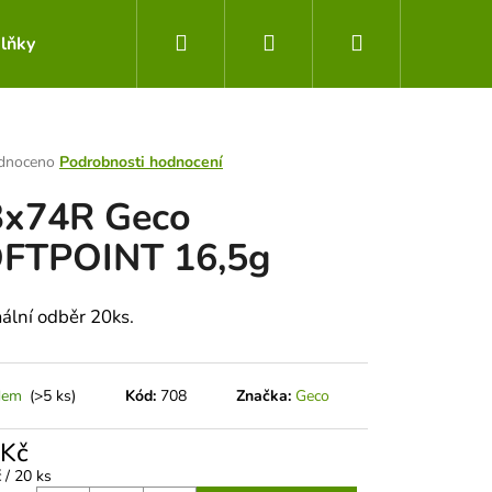
Hledat
Přihlášení
Nákupní
lňky
Obchodní podmínky
Kontakty
košík
rné
dnoceno
Podrobnosti hodnocení
ení
3x74R Geco
tu
FTPOINT 16,5g
ek.
ální odběr 20ks.
dem
(>5 ks)
Kód:
708
Značka:
Geco
Následující
 Kč
á
 / 20 ks