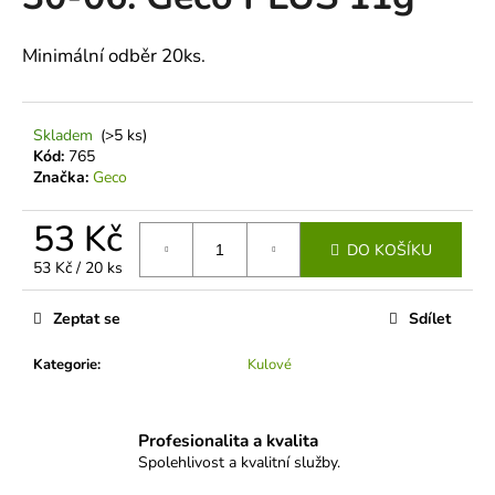
je
a
0,0
z
j
Minimální odběr 20ks.
5
í
hvězdiček.
t
Skladem
(>5 ks)
?
Kód:
765
Značka:
Geco
53 Kč
DO KOŠÍKU
HLEDAT
Měrná
53 Kč / 20 ks
cena:
Zeptat se
Sdílet
D
Kategorie
:
Kulové
o
p
o
Profesionalita a kvalita
r
Spolehlivost a kvalitní služby.
u