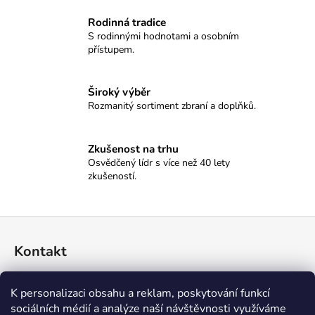
č
u
Rodinná tradice
j
S rodinnými hodnotami a osobním
e
přístupem.
m
e
Široký výběr
Rozmanitý sortiment zbraní a doplňků.
NÁSTĚNNÉ
HODINY
SELLIER&BELLOT
Zkušenost na trhu
-
Osvědčený lídr s více než 40 lety
CLASSIC
zkušeností.
8
100
Kč
Z
á
Kontakt
p
a
774 045 396
K personalizaci obsahu a reklam, poskytování funkcí
t
sociálních médií a analýze naší návštěvnosti využíváme